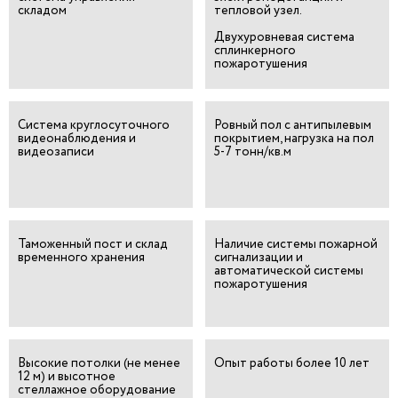
складом
тепловой узел.
Двухуровневая система
сплинкерного
пожаротушения
Система круглосуточного
Ровный пол с
антипылевым
видеонаблюдения
и
покрытием, нагрузка на
пол
видеозаписи
5-7 тонн/кв.м
Таможенный пост и
склад
Наличие системы
пожарной
временного хранения
сигнализации и
автоматической системы
пожаротушения
Высокие потолки (не
менее
Опыт работы более
10 лет
12 м) и высотное
стеллажное оборудование